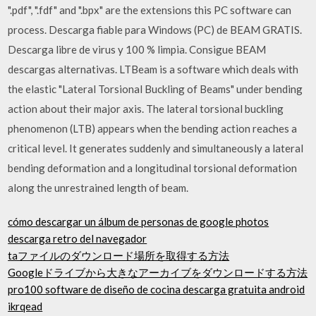
".pdf", ".fdf" and ".bpx" are the extensions this PC software can
process. Descarga fiable para Windows (PC) de BEAM GRATIS.
Descarga libre de virus y 100 % limpia. Consigue BEAM
descargas alternativas. LTBeam is a software which deals with
the elastic "Lateral Torsional Buckling of Beams" under bending
action about their major axis. The lateral torsional buckling
phenomenon (LTB) appears when the bending action reaches a
critical level. It generates suddenly and simultaneously a lateral
bending deformation and a longitudinal torsional deformation
along the unrestrained length of beam.
cómo descargar un álbum de personas de google photos
descarga retro del navegador
taファイルのダウンロード場所を取得する方法
Googleドライブから大きなアーカイブをダウンロードする方法
pro100 software de diseño de cocina descarga gratuita android
ikrqead